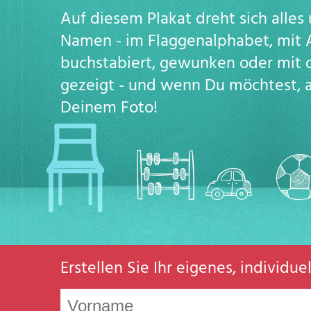
Auf diesem Plakat dreht sich alle
Namen - im Flaggenalphabet, mit 
buchstabiert, gewunken oder mit
gezeigt - und wenn Du möchtest, 
Deinem Foto!
Erstellen Sie Ihr eigenes, individu