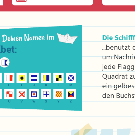
Die Schifff
...benutzt
um Nachric
jede Flagg
Quadrat z
ein gelbe
den Buchst