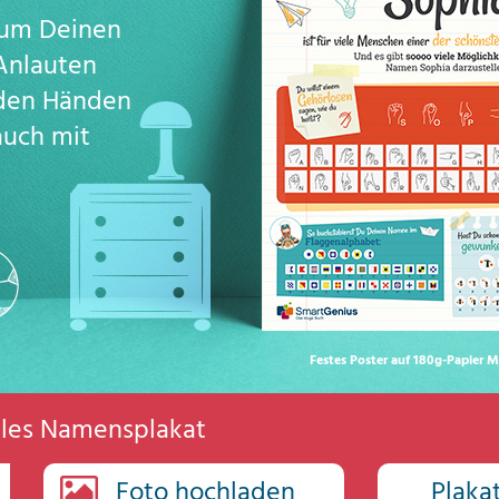
s um Deinen
Anlauten
 den Händen
auch mit
Festes Poster auf 180g-Papier M
elles Namensplakat
Foto hochladen
Plaka