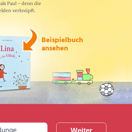
als Paul – denn die
lden verknüpft.
Beispielbuch
ansehen
Junge
Weiter