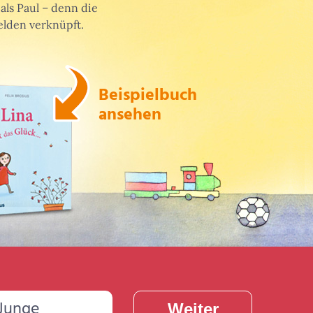
als Paul – denn die
lden verknüpft.
Beispielbuch
ansehen
Junge
Weiter