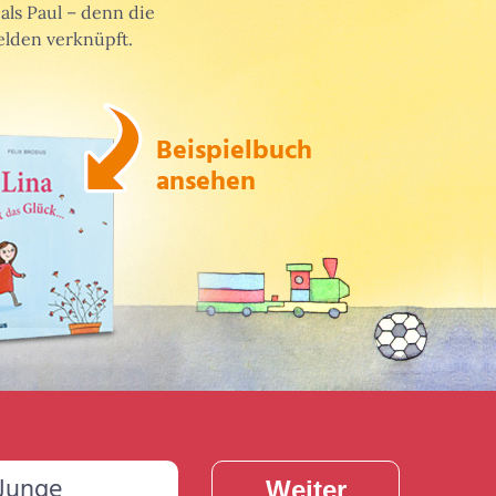
als Paul – denn die
lden verknüpft.
Beispielbuch
ansehen
Junge
Weiter